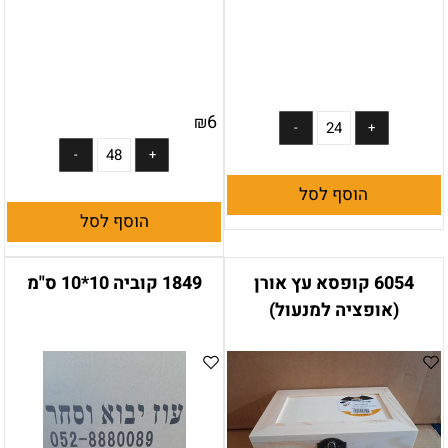
6
₪
הוסף לסל
הוסף לסל
6054 קופסא עץ אורן
1849 קוביה 10*10 ס"מ
(אופציה למנעול)