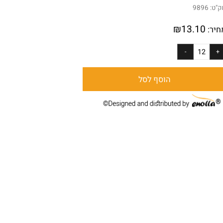
 24 יחידות
:
9896
₪
13.10
ר:
הוסף לסל