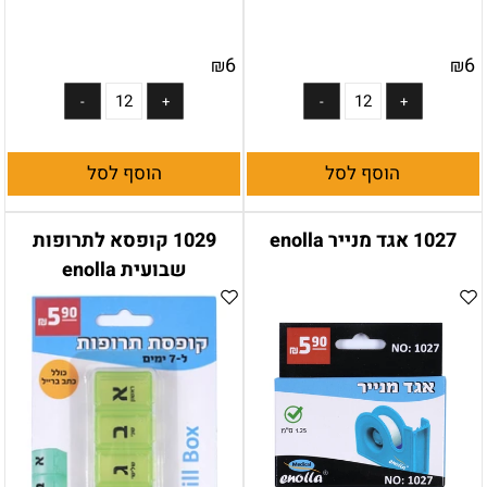
6
6
₪
₪
הוסף לסל
הוסף לסל
1027 אגד מנייר enolla
1029 קופסא לתרופות
שבועית enolla