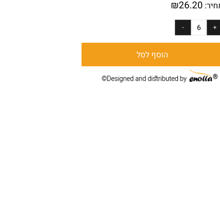
₪
26.20
ר:
הוסף לסל