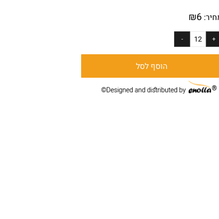
:
1024
₪
6
ר:
הוסף לסל