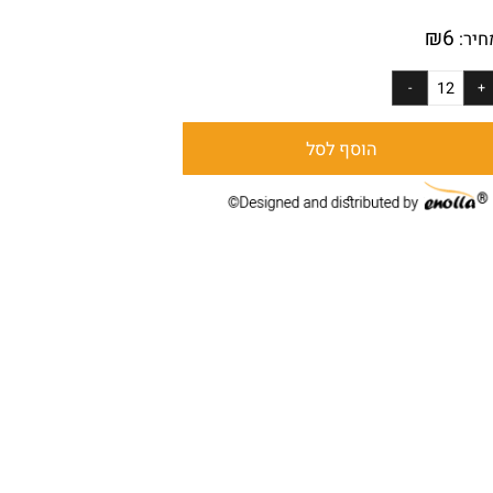
:
1017
₪
6
ר:
הוסף לסל