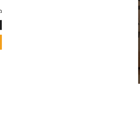
מק"ט
מחי