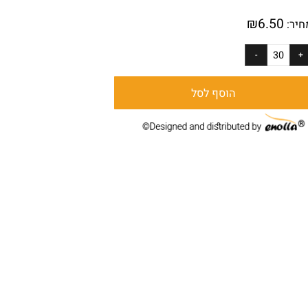
:
6029
₪
6.50
ר:
הוסף לסל