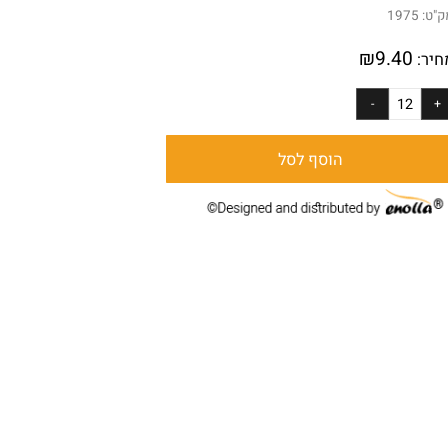
 72 יחידות
:
1975
₪
9.40
ר:
הוסף לסל