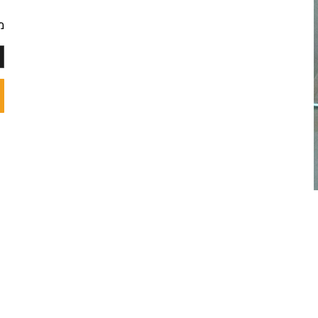
מק"ט
מחי