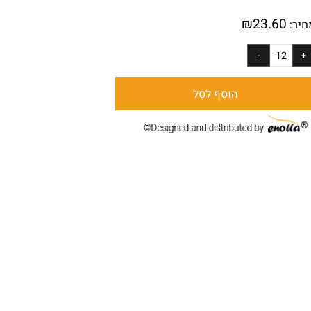
:
1909
₪
23.60
ר:
הוסף לסל