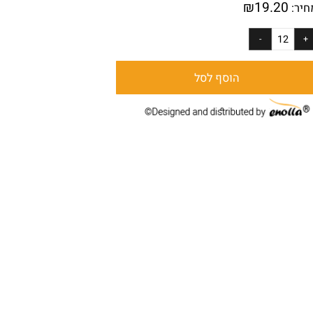
₪
19.20
ר:
הוסף לסל