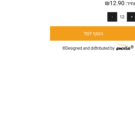
₪
12.90
ר:
הוסף לסל