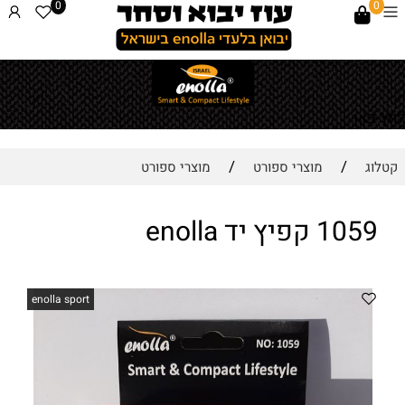
0
0
לחץ כאן
/
/
קטלוג
מוצרי ספורט
מוצרי ספורט
1059 קפיץ יד enolla
enolla sport